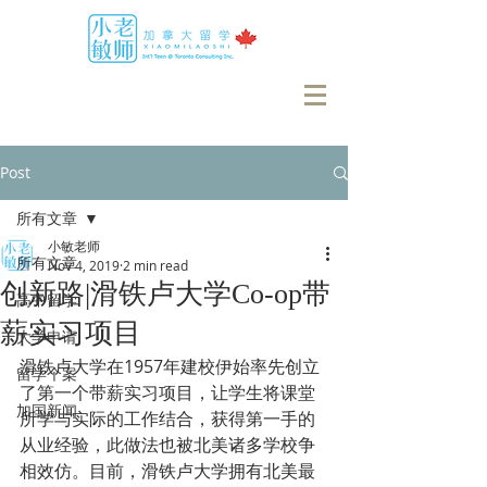
Post
所有文章
小敏老师
所有文章
Nov 4, 2019
2 min read
创新路|滑铁卢大学Co-op带
高中留学
薪实习项目
大学申请
滑铁卢大学在1957年建校伊始率先创立
留学个案
了第一个带薪实习项目，让学生将课堂
加国新闻
所学与实际的工作结合，获得第一手的
从业经验，此做法也被北美诸多学校争
相效仿。目前，滑铁卢大学拥有北美最