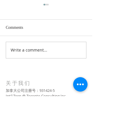
Comments
Write a comment...
GTA九月返校信息更新
创新路|滑铁卢大学
版！不可以给娃送午饭！
薪实习项目
​关于我们
加拿大公司注册号：931424-5
Int'l Teen @ Toronto Consulting Inc.
www.xiaominlaoshi.com
​联系小敏老师
中国直拨(无长途费) :