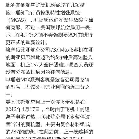
地的其他航空监管机构采取了几项措
施，通知飞行员操纵特性增强系统
（MCAS），并提醒他们在发生故障时如
何克服。不过，美国联邦航空局周一表
示，在4月份之前不会强制要求对其进行
更正式的重新设计。
埃塞俄比亚航空公司737 Max 8客机在亚
的斯亚贝巴附近起飞约6分钟后高速坠入
地面，机上157人全部遇难。调查人员还
没有公布坠机原因的任何信息。
单通道Max系列客机是波音公司最畅销
的型号，占该公司营业利润的近三分之
一。
美国联邦航空局上一次停飞全机是在
2013年1月17日，当时由于飞机上的锂
离子电池过热，联邦航空局下令暂停波
音当时的新机型、主要由复合材料组成
的787的航班。在此之前，上一次这样的
行动是在1979年道格拉斯DC-10飞机。