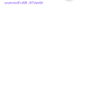
vomziqEu6fL-YQ/edit
如果您需要其他支持，请在早上8AM到
下午5PM之间使用我们的IT在线聊天服
务，也可以致电TDSB技术部门：416-
396-9100
TDSB IT Support online Chat:
https://csdwebchat.tdsb.on.ca/Stude
ntWebChat/servlet/AppMain?
__lFILE=ChatForm.jsp