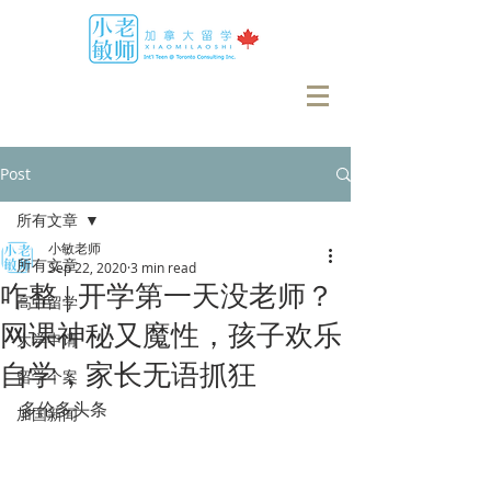
Post
所有文章
小敏老师
所有文章
Sep 22, 2020
3 min read
咋整 | 开学第一天没老师？
高中留学
网课神秘又魔性，孩子欢乐
大学申请
自学，家长无语抓狂
留学个案
多伦多头条
加国新闻