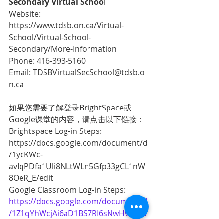
Secondary Virtual Schoo
l
Website: 
https://www.tdsb.on.ca/Virtual-
School/Virtual-School-
Secondary/More-Information
Phone: 
416-393-5160
Email: 
TDSBVirtualSecSchool@tdsb.o
n.ca
如果您需要了解登录BrightSpace或
Google课堂的内容，请点击以下链接：
Brightspace Log-in Steps: 
https://docs.google.com/document/d
/1ycKWc-
avIqPDfa1Uli8NLtWLn5Gfp33gCL1nW
8OeR_E/edit
Google Classroom Log-in Steps: 
https://docs.google.com/document/d
/1Z1qYhWcjAi6aD1BS7RI6sNwHveWj0