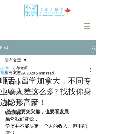
Post
所有文章
小敏老师
所有文章
Aug 29, 2020
5 min read
咂舌 | 留学加拿大，不同专
高中留学
业收入差这么多? 找找你身
大学申请
边隐形富豪！
留学个案
 选专业要凭兴趣，也要看发展
加国新闻
虽然我们常说，
学历并不能决定一个人的收入。但不能
否认，